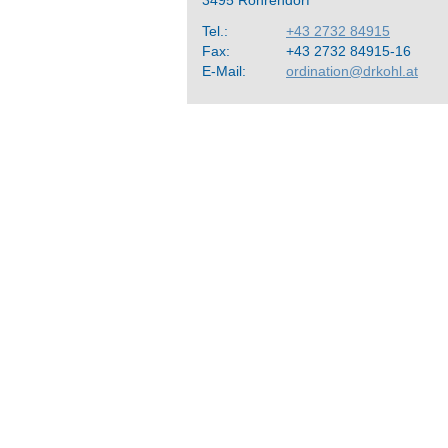
3495 Rohrendorf
Tel.:
+43 2732 84915
Fax:
+43 2732 84915-16
E-Mail:
ordination@drkohl.at