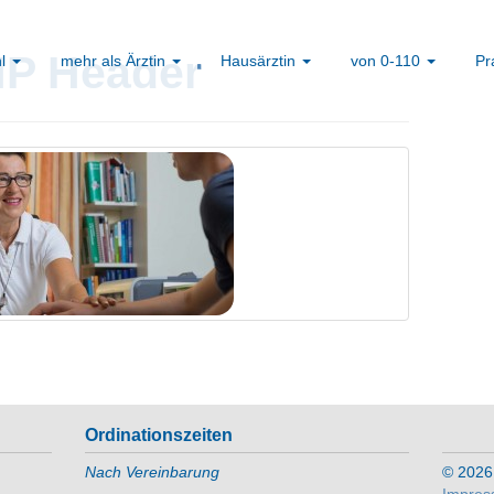
HP Header
hl
mehr als Ärztin
Hausärztin
von 0-110
Pr
Ordinationszeiten
Nach Vereinbarung
© 2026 